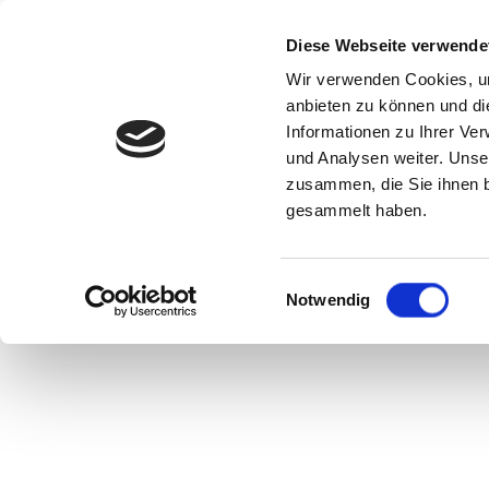
Diese Webseite verwende
Wir verwenden Cookies, um
anbieten zu können und di
Informationen zu Ihrer Ve
Home
Impressum
Linkliste für Mak
und Analysen weiter. Unse
zusammen, die Sie ihnen b
gesammelt haben.
E
Notwendig
i
n
w
i
l
l
i