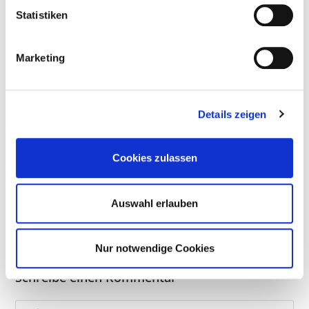
31. Dezember 2020
l
Statistiken
i
g
Marketing
u
Einbruch – Diebstahl
n
2. Februar 2020
g
Details zeigen
s
a
u
Cookies zulassen
Impfschutz-Versicherung
s
w
6. März 2021
a
Auswahl erlauben
h
l
Nur notwendige Cookies
Schreibe einen Kommentar