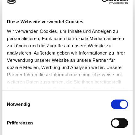
Unfallbilanzen.
Der Gesamtverband der Deutschen
Versicherungswirtschaft (GDV) stuft die Typklassen für
Diese Webseite verwendet Cookies
Fahrzeugmodelle
jedes Jahr neu
ein.
Wir verwenden Cookies, um Inhalte und Anzeigen zu
Typklassen nehmen
Einfluss auf die Kosten für Ihre
personalisieren, Funktionen für soziale Medien anbieten
Autoversicherung
. Niedrige Typklassen vergünstigen
zu können und die Zugriffe auf unsere Website zu
die Kosten, während hohe Typklassen für höhere
analysieren. Außerdem geben wir Informationen zu Ihrer
Versicherungsprämien sorgen.
Verwendung unserer Website an unsere Partner für
soziale Medien, Werbung und Analysen weiter. Unsere
Partner führen diese Informationen möglicherweise mit
weiteren Daten zusammen, die Sie ihnen bereitgestellt
Deckungsvergleich_KFZ-private-PKW-1
Herunterladen
haben oder die sie im Rahmen Ihrer Nutzung der Dienste
gesammelt haben.
E
Notwendig
i
n
DAS KÖNNTE DIR AUCH GEFALLEN
w
Präferenzen
i
Privat versichert im Krankenhaus
l